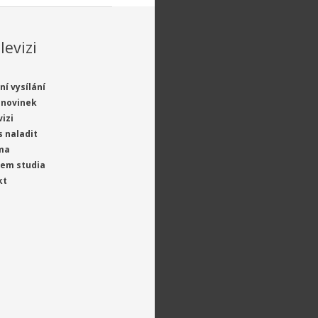
levizi
ní vysílání
 novinek
vizi
s naladit
ma
jem studia
kt