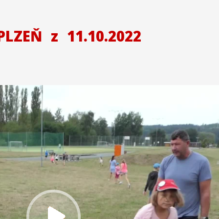
 PLZEŇ
z
11.10.2022