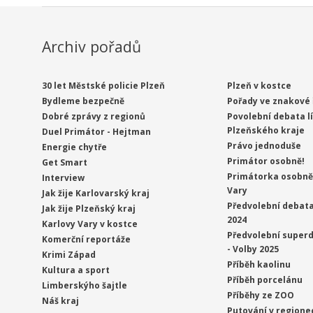
Archiv pořadů
30 let Městské policie Plzeň
Plzeň v kostce
Bydleme bezpečně
Pořady ve znakové 
Dobré zprávy z regionů
Povolební debata l
Plzeňského kraje
Duel Primátor - Hejtman
Právo jednoduše
Energie chytře
Primátor osobně!
Get Smart
Primátorka osobně 
Interview
Vary
Jak žije Karlovarský kraj
Předvolební debata
Jak žije Plzeňský kraj
2024
Karlovy Vary v kostce
Předvolební superd
Komerční reportáže
- Volby 2025
Krimi Západ
Příběh kaolinu
Kultura a sport
Příběh porcelánu
Limberskýho šajtle
Příběhy ze ZOO
Náš kraj
Putování v regione