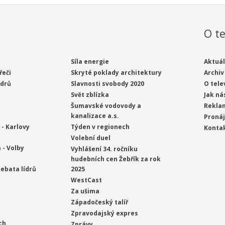
O te
Síla energie
Aktuál
řeči
Skryté poklady architektury
Archiv
ídrů
Slavnosti svobody 2020
O tele
Svět zblízka
Jak ná
Šumavské vodovody a
Rekla
kanalizace a.s.
Proná
- Karlovy
Týden v regionech
Konta
Volební duel
 - Volby
Vyhlášení 34. ročníku
hudebních cen Žebřík za rok
ebata lídrů
2025
WestCast
Za ušima
Západočeský talíř
Zpravodajský expres
ch
Zprávy