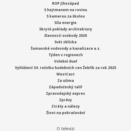
ROP Jihozápad
S hejtmanem na rovinu
S kamerou za školou
Síla energie
Skryté poklady architektury
Slavnosti svobody 2020
Svět zblízka
Šumavské vodovody a kanalizace a.s.
Týden v regionech
Volební duel
Vyhlášení 34. ročníku hudebních cen Žebřík za rok 2025
WestCast
Za ušima
Západočeský talíř
Zpravodajský expres
Zprávy
Ztráty a nálezy
Život na pokračování
O televizi