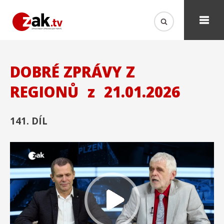
DOBRÉ ZPRÁVY Z
REGIONŮ
z
21.01.2026
141. DÍL