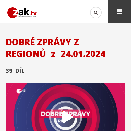
DOBRÉ ZPRÁVY Z
REGIONŮ
z
24.01.2024
39. DÍL