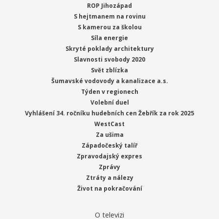
ROP Jihozápad
S hejtmanem na rovinu
S kamerou za školou
Síla energie
Skryté poklady architektury
Slavnosti svobody 2020
Svět zblízka
Šumavské vodovody a kanalizace a.s.
Týden v regionech
Volební duel
Vyhlášení 34. ročníku hudebních cen Žebřík za rok 2025
WestCast
Za ušima
Západočeský talíř
Zpravodajský expres
Zprávy
Ztráty a nálezy
Život na pokračování
O televizi