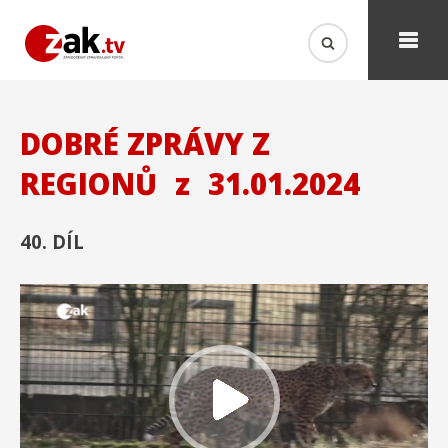
DOBRÉ ZPRÁVY Z
REGIONŮ
z
31.01.2024
40. DÍL