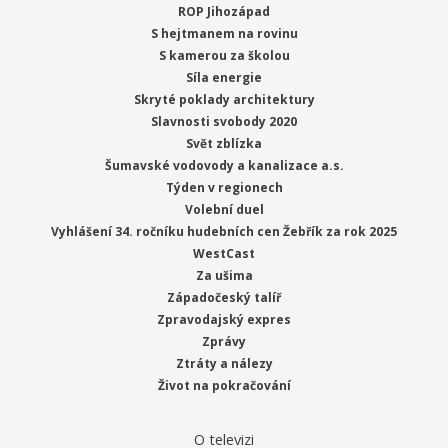
ROP Jihozápad
S hejtmanem na rovinu
S kamerou za školou
Síla energie
Skryté poklady architektury
Slavnosti svobody 2020
Svět zblízka
Šumavské vodovody a kanalizace a.s.
Týden v regionech
Volební duel
Vyhlášení 34. ročníku hudebních cen Žebřík za rok 2025
WestCast
Za ušima
Západočeský talíř
Zpravodajský expres
Zprávy
Ztráty a nálezy
Život na pokračování
O televizi