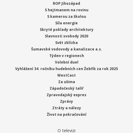
ROP Jihozápad
S hejtmanem na rovinu
S kamerou za školou
Síla energie
Skryté poklady architektury
Slavnosti svobody 2020
Svět zblízka
Šumavské vodovody a kanalizace a.s.
Týden v regionech
Volební duel
Vyhlášení 34. ročníku hudebních cen Žebřík za rok 2025
WestCast
Za ušima
Západočeský talíř
Zpravodajský expres
Zprávy
Ztráty a nálezy
Život na pokračování
O televizi