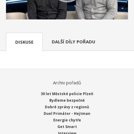
DALŠÍ DÍLY POŘADU
DISKUSE
Archiv pořadů
30 let Městské policie Plzeň
Bydleme bezpečně
Dobré zprávy z regionů
Duel Primátor - Hejtman
Energie chytře
Get Smart
Interview