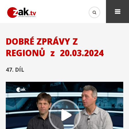
DOBRÉ ZPRÁVY Z
REGIONŮ
z
20.03.2024
47. DÍL