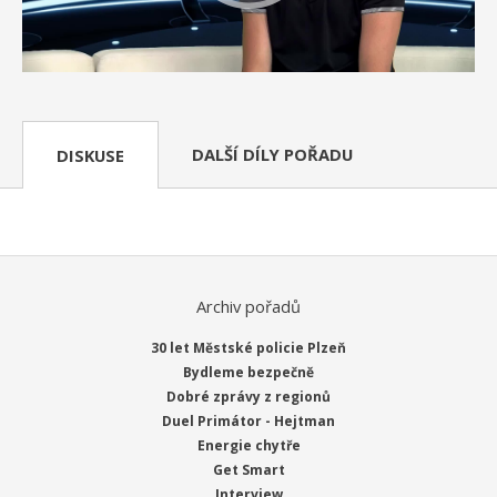
DALŠÍ DÍLY POŘADU
DISKUSE
Archiv pořadů
30 let Městské policie Plzeň
Bydleme bezpečně
Dobré zprávy z regionů
Duel Primátor - Hejtman
Energie chytře
Get Smart
Interview