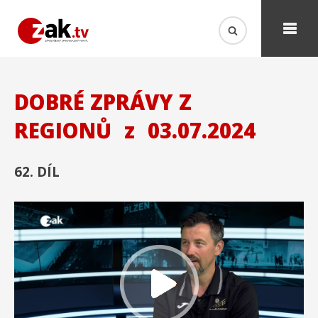
DOBRÉ ZPRÁVY Z
REGIONŮ
z
03.07.2024
62. DÍL