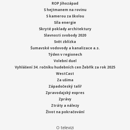
ROP Jihozápad
S hejtmanem na rovinu
S kamerou za školou
Síla energie
Skryté poklady architektury
Slavnosti svobody 2020
Svět zblízka
Šumavské vodovody a kanalizace a.s.
Týden v regionech
Volební duel
Vyhlášení 34. ročníku hudebních cen Žebřík za rok 2025
WestCast
Za ušima
Západočeský talíř
Zpravodajský expres
Zprávy
Ztráty a nálezy
Život na pokračování
O televizi