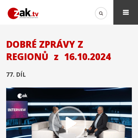
DOBRÉ ZPRÁVY Z
REGIONŮ
z
16.10.2024
77. DÍL