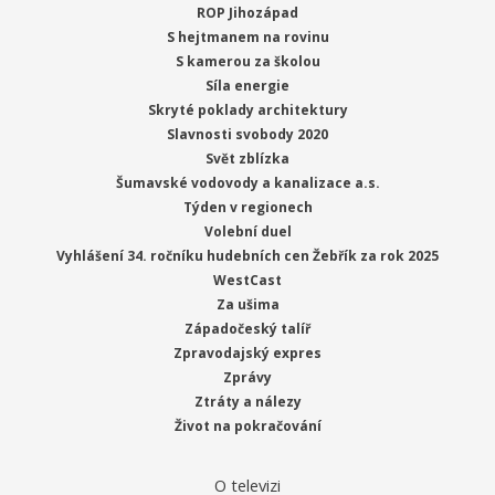
ROP Jihozápad
S hejtmanem na rovinu
S kamerou za školou
Síla energie
Skryté poklady architektury
Slavnosti svobody 2020
Svět zblízka
Šumavské vodovody a kanalizace a.s.
Týden v regionech
Volební duel
Vyhlášení 34. ročníku hudebních cen Žebřík za rok 2025
WestCast
Za ušima
Západočeský talíř
Zpravodajský expres
Zprávy
Ztráty a nálezy
Život na pokračování
O televizi