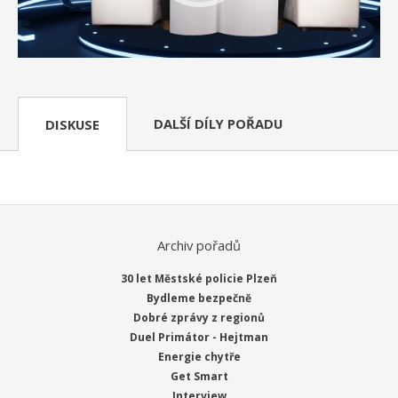
DALŠÍ DÍLY POŘADU
DISKUSE
Archiv pořadů
30 let Městské policie Plzeň
Bydleme bezpečně
Dobré zprávy z regionů
Duel Primátor - Hejtman
Energie chytře
Get Smart
Interview