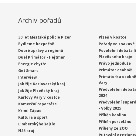
Archiv pořadů
30 let Městské policie Plzeň
Plzeň v kostce
Bydleme bezpečně
Pořady ve znakové 
Dobré zprávy z regionů
Povolební debata l
Plzeňského kraje
Duel Primátor - Hejtman
Právo jednoduše
Energie chytře
Primátor osobně!
Get Smart
Primátorka osobně 
Interview
Vary
Jak žije Karlovarský kraj
Předvolební debata
Jak žije Plzeňský kraj
2024
Karlovy Vary v kostce
Předvolební superd
Komerční reportáže
- Volby 2025
Krimi Západ
Příběh kaolinu
Kultura a sport
Příběh porcelánu
Limberskýho šajtle
Příběhy ze ZOO
Náš kraj
Putování v regione