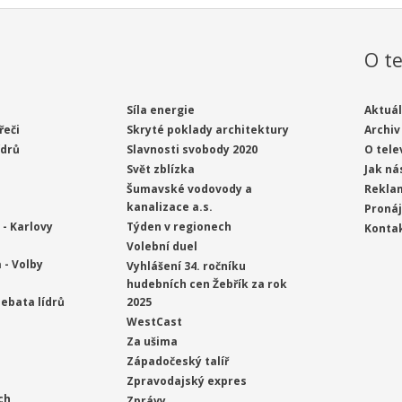
O te
Síla energie
Aktuál
řeči
Skryté poklady architektury
Archiv
ídrů
Slavnosti svobody 2020
O tele
Svět zblízka
Jak ná
Šumavské vodovody a
Rekla
kanalizace a.s.
Proná
- Karlovy
Týden v regionech
Konta
Volební duel
 - Volby
Vyhlášení 34. ročníku
hudebních cen Žebřík za rok
ebata lídrů
2025
WestCast
Za ušima
Západočeský talíř
Zpravodajský expres
ch
Zprávy