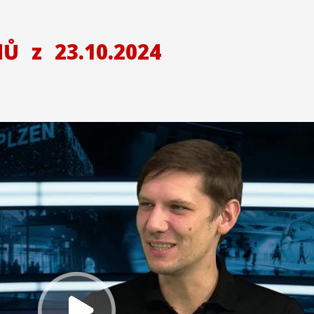
NŮ
z
23.10.2024