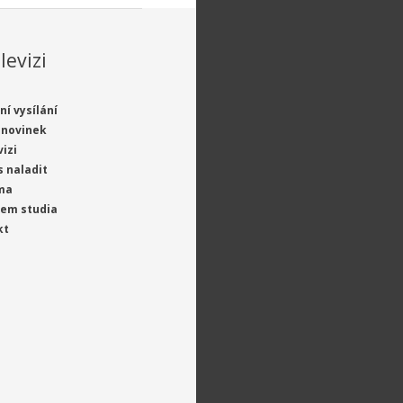
levizi
ní vysílání
 novinek
vizi
s naladit
ma
jem studia
kt