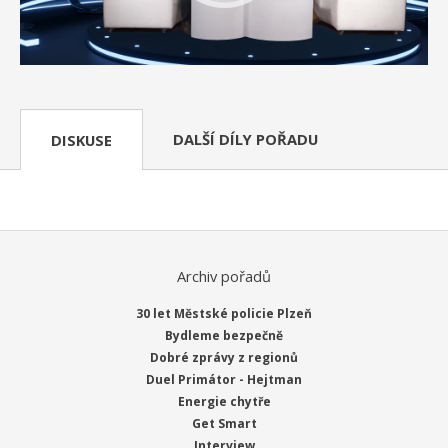
DALŠÍ DÍLY POŘADU
DISKUSE
Archiv pořadů
30 let Městské policie Plzeň
Bydleme bezpečně
Dobré zprávy z regionů
Duel Primátor - Hejtman
Energie chytře
Get Smart
Interview