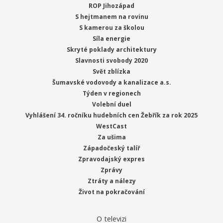
ROP Jihozápad
S hejtmanem na rovinu
S kamerou za školou
Síla energie
Skryté poklady architektury
Slavnosti svobody 2020
Svět zblízka
Šumavské vodovody a kanalizace a.s.
Týden v regionech
Volební duel
Vyhlášení 34. ročníku hudebních cen Žebřík za rok 2025
WestCast
Za ušima
Západočeský talíř
Zpravodajský expres
Zprávy
Ztráty a nálezy
Život na pokračování
O televizi