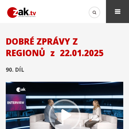
DOBRÉ ZPRÁVY Z
REGIONŮ
z
22.01.2025
90. DÍL