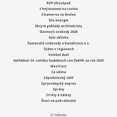
ROP Jihozápad
S hejtmanem na rovinu
S kamerou za školou
Síla energie
Skryté poklady architektury
Slavnosti svobody 2020
Svět zblízka
Šumavské vodovody a kanalizace a.s.
Týden v regionech
Volební duel
Vyhlášení 34. ročníku hudebních cen Žebřík za rok 2025
WestCast
Za ušima
Západočeský talíř
Zpravodajský expres
Zprávy
Ztráty a nálezy
Život na pokračování
O televizi