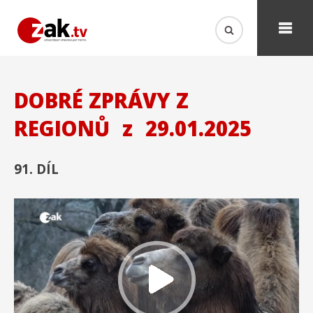
DOBRÉ ZPRÁVY Z
REGIONŮ
z
29.01.2025
91. DÍL