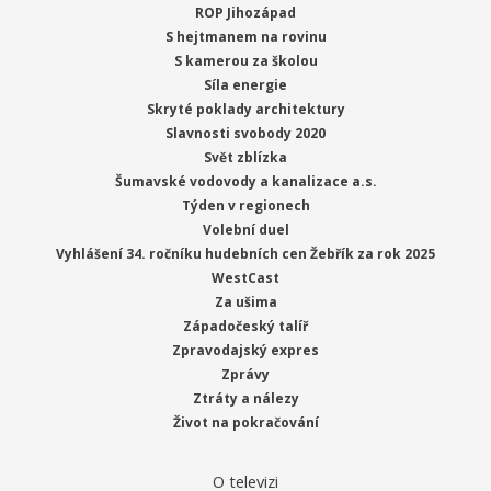
ROP Jihozápad
S hejtmanem na rovinu
S kamerou za školou
Síla energie
Skryté poklady architektury
Slavnosti svobody 2020
Svět zblízka
Šumavské vodovody a kanalizace a.s.
Týden v regionech
Volební duel
Vyhlášení 34. ročníku hudebních cen Žebřík za rok 2025
WestCast
Za ušima
Západočeský talíř
Zpravodajský expres
Zprávy
Ztráty a nálezy
Život na pokračování
O televizi