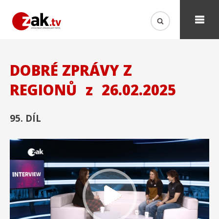
DOBRÉ ZPRÁVY Z
REGIONŮ
z
26.02.2025
95. DÍL