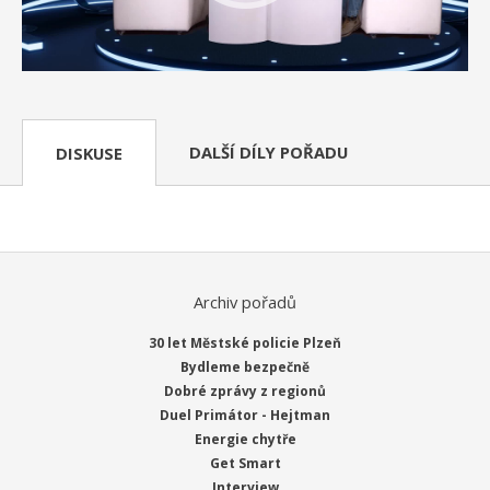
DALŠÍ DÍLY POŘADU
DISKUSE
Archiv pořadů
30 let Městské policie Plzeň
Bydleme bezpečně
Dobré zprávy z regionů
Duel Primátor - Hejtman
Energie chytře
Get Smart
Interview