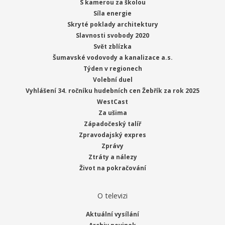
S kamerou za školou
Síla energie
Skryté poklady architektury
Slavnosti svobody 2020
Svět zblízka
Šumavské vodovody a kanalizace a.s.
Týden v regionech
Volební duel
Vyhlášení 34. ročníku hudebních cen Žebřík za rok 2025
WestCast
Za ušima
Západočeský talíř
Zpravodajský expres
Zprávy
Ztráty a nálezy
Život na pokračování
O televizi
Aktuální vysílání