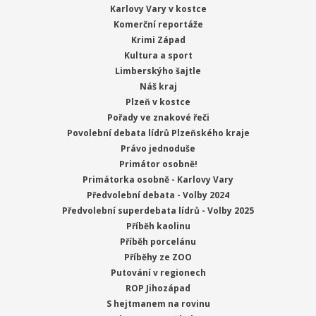
Karlovy Vary v kostce
Komerční reportáže
Krimi Západ
Kultura a sport
Limberskýho šajtle
Náš kraj
Plzeň v kostce
Pořady ve znakové řeči
Povolební debata lídrů Plzeňského kraje
Právo jednoduše
Primátor osobně!
Primátorka osobně - Karlovy Vary
Předvolební debata - Volby 2024
Předvolební superdebata lídrů - Volby 2025
Příběh kaolinu
Příběh porcelánu
Příběhy ze ZOO
Putování v regionech
ROP Jihozápad
S hejtmanem na rovinu