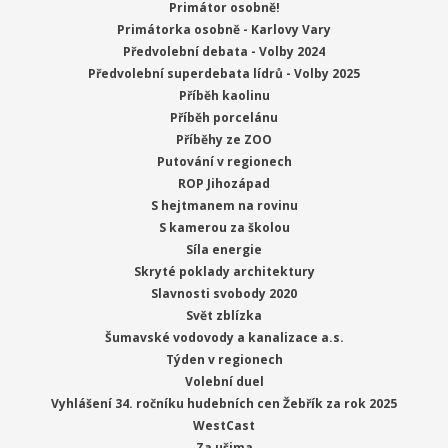
Primátor osobně!
Primátorka osobně - Karlovy Vary
Předvolební debata - Volby 2024
Předvolební superdebata lídrů - Volby 2025
Příběh kaolinu
Příběh porcelánu
Příběhy ze ZOO
Putování v regionech
ROP Jihozápad
S hejtmanem na rovinu
S kamerou za školou
Síla energie
Skryté poklady architektury
Slavnosti svobody 2020
Svět zblízka
Šumavské vodovody a kanalizace a.s.
Týden v regionech
Volební duel
Vyhlášení 34. ročníku hudebních cen Žebřík za rok 2025
WestCast
Za ušima