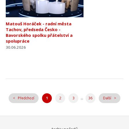
Matouš Horáček - radní města
Tachov, předseda Česko -
Bavorského spolku přátelství a
spolupráce
30.06.2026
...
Předchozí
1
2
3
36
Další