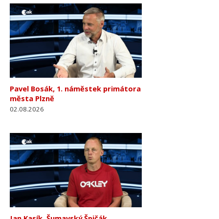
Pavel Bosák, 1. náměstek primátora
města Plzně
02.08.2026
Jan Kasík, Šumavský Špičák