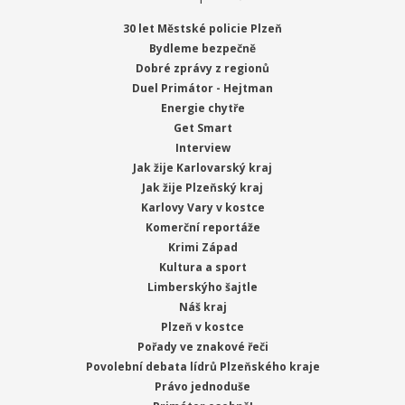
30 let Městské policie Plzeň
Bydleme bezpečně
Dobré zprávy z regionů
Duel Primátor - Hejtman
Energie chytře
Get Smart
Interview
Jak žije Karlovarský kraj
Jak žije Plzeňský kraj
Karlovy Vary v kostce
Komerční reportáže
Krimi Západ
Kultura a sport
Limberskýho šajtle
Náš kraj
Plzeň v kostce
Pořady ve znakové řeči
Povolební debata lídrů Plzeňského kraje
Právo jednoduše