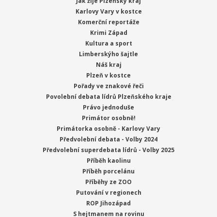
Jak žije Plzeňský kraj
Karlovy Vary v kostce
Komerční reportáže
Krimi Západ
Kultura a sport
Limberskýho šajtle
Náš kraj
Plzeň v kostce
Pořady ve znakové řeči
Povolební debata lídrů Plzeňského kraje
Právo jednoduše
Primátor osobně!
Primátorka osobně - Karlovy Vary
Předvolební debata - Volby 2024
Předvolební superdebata lídrů - Volby 2025
Příběh kaolinu
Příběh porcelánu
Příběhy ze ZOO
Putování v regionech
ROP Jihozápad
S hejtmanem na rovinu