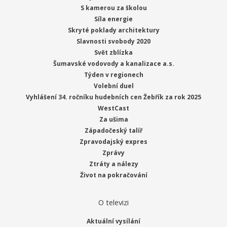
S kamerou za školou
Síla energie
Skryté poklady architektury
Slavnosti svobody 2020
Svět zblízka
Šumavské vodovody a kanalizace a.s.
Týden v regionech
Volební duel
Vyhlášení 34. ročníku hudebních cen Žebřík za rok 2025
WestCast
Za ušima
Západočeský talíř
Zpravodajský expres
Zprávy
Ztráty a nálezy
Život na pokračování
O televizi
Aktuální vysílání