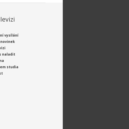
levizi
ní vysílání
 novinek
vizi
s naladit
ma
jem studia
kt