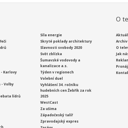
O te
Síla energie
Aktuál
řeči
Skryté poklady architektury
Archiv
ídrů
Slavnosti svobody 2020
O tele
Svět zblízka
Jak ná
Šumavské vodovody a
Rekla
kanalizace a.s.
Proná
- Karlovy
Týden v regionech
Konta
Volební duel
 - Volby
Vyhlášení 34. ročníku
hudebních cen Žebřík za rok
ebata lídrů
2025
WestCast
Za ušima
Západočeský talíř
Zpravodajský expres
ch
Zprávy