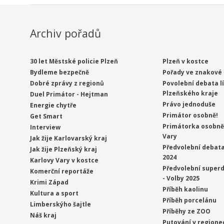
Archiv pořadů
30 let Městské policie Plzeň
Plzeň v kostce
Bydleme bezpečně
Pořady ve znakové 
Dobré zprávy z regionů
Povolební debata l
Plzeňského kraje
Duel Primátor - Hejtman
Právo jednoduše
Energie chytře
Primátor osobně!
Get Smart
Primátorka osobně 
Interview
Vary
Jak žije Karlovarský kraj
Předvolební debata
Jak žije Plzeňský kraj
2024
Karlovy Vary v kostce
Předvolební superd
Komerční reportáže
- Volby 2025
Krimi Západ
Příběh kaolinu
Kultura a sport
Příběh porcelánu
Limberskýho šajtle
Příběhy ze ZOO
Náš kraj
Putování v regione