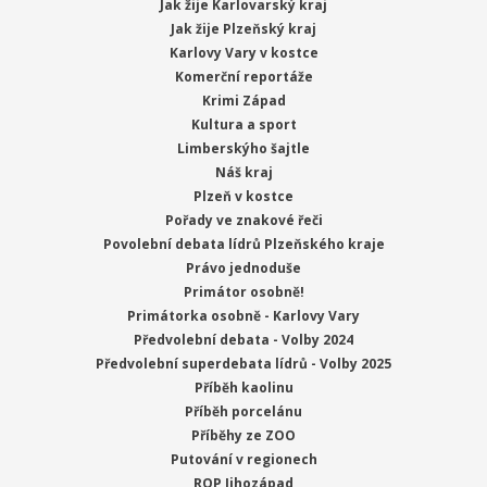
Jak žije Karlovarský kraj
Jak žije Plzeňský kraj
Karlovy Vary v kostce
Komerční reportáže
Krimi Západ
Kultura a sport
Limberskýho šajtle
Náš kraj
Plzeň v kostce
Pořady ve znakové řeči
Povolební debata lídrů Plzeňského kraje
Právo jednoduše
Primátor osobně!
Primátorka osobně - Karlovy Vary
Předvolební debata - Volby 2024
Předvolební superdebata lídrů - Volby 2025
Příběh kaolinu
Příběh porcelánu
Příběhy ze ZOO
Putování v regionech
ROP Jihozápad