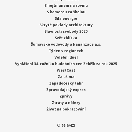
S hejtmanem na rovinu
S kamerou za školou
Síla energie
Skryté poklady architektury
Slavnosti svobody 2020
Svět zblízka
Šumavské vodovody a kanalizace a.s.
Týden v regionech
Volební duel
Vyhlášení 34. ročníku hudebních cen Žebřík za rok 2025
WestCast
Za ušima
Západočeský talíř
Zpravodajský expres
Zprávy
Ztráty a nálezy
Život na pokračování
O televizi