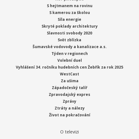
S hejtmanem na rovinu
S kamerou za školou
Síla energie
Skryté poklady architektury
Slavnosti svobody 2020
Svět zblízka
Šumavské vodovody a kanalizace a.s.
Týden v regionech
Volební duel
Vyhlášení 34. ročníku hudebních cen Žebřík za rok 2025
WestCast
Za ušima
Západočeský talíř
Zpravodajský expres
Zprávy
Ztráty a nálezy
Život na pokračování
O televizi