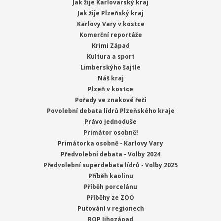
Jak žije Karlovarský kraj
Jak žije Plzeňský kraj
Karlovy Vary v kostce
Komerční reportáže
Krimi Západ
Kultura a sport
Limberskýho šajtle
Náš kraj
Plzeň v kostce
Pořady ve znakové řeči
Povolební debata lídrů Plzeňského kraje
Právo jednoduše
Primátor osobně!
Primátorka osobně - Karlovy Vary
Předvolební debata - Volby 2024
Předvolební superdebata lídrů - Volby 2025
Příběh kaolinu
Příběh porcelánu
Příběhy ze ZOO
Putování v regionech
ROP Jihozápad