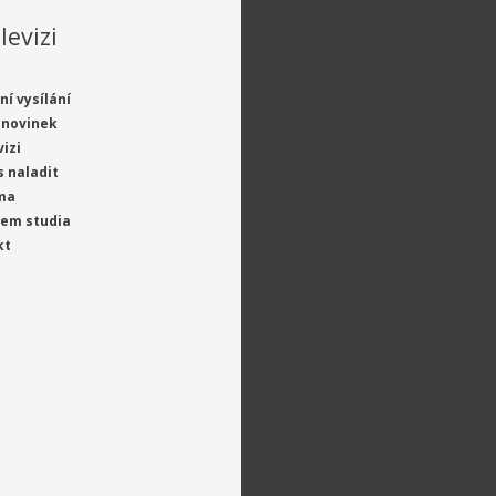
levizi
ní vysílání
 novinek
vizi
s naladit
ma
jem studia
kt