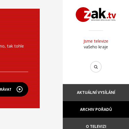
Jsme televize
no, tak tohle
vašeho kraje
HRÁVAT
AKTUÁLNÍ VYSÍLÁNÍ
ARCHIV POŘADŮ
O TELEVIZI