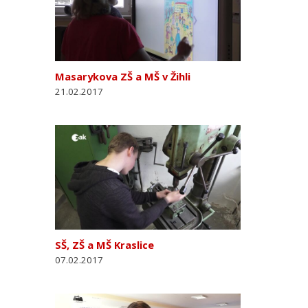
Masarykova ZŠ a MŠ v Žihli
21.02.2017
SŠ, ZŠ a MŠ Kraslice
07.02.2017