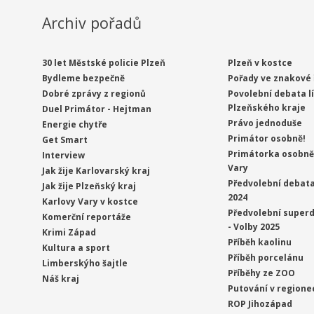
Archiv pořadů
30 let Městské policie Plzeň
Plzeň v kostce
Bydleme bezpečně
Pořady ve znakové 
Dobré zprávy z regionů
Povolební debata l
Plzeňského kraje
Duel Primátor - Hejtman
Právo jednoduše
Energie chytře
Primátor osobně!
Get Smart
Primátorka osobně 
Interview
Vary
Jak žije Karlovarský kraj
Předvolební debata
Jak žije Plzeňský kraj
2024
Karlovy Vary v kostce
Předvolební superd
Komerční reportáže
- Volby 2025
Krimi Západ
Příběh kaolinu
Kultura a sport
Příběh porcelánu
Limberskýho šajtle
Příběhy ze ZOO
Náš kraj
Putování v regione
ROP Jihozápad