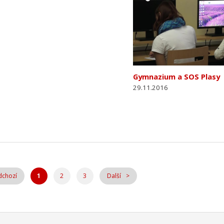
Gymnazium a SOS Plasy
29.11.2016
dchozí
1
2
3
Další