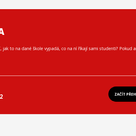
A
í, jak to na dané škole vypadá, co na ní říkají sami studenti? Pokud a
ZAČÍT PŘE
2