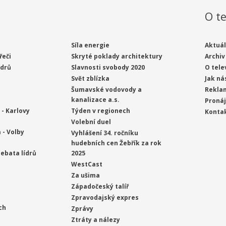
O te
Síla energie
Aktuál
řeči
Skryté poklady architektury
Archiv
ídrů
Slavnosti svobody 2020
O tele
Svět zblízka
Jak ná
Šumavské vodovody a
Rekla
kanalizace a.s.
Proná
- Karlovy
Týden v regionech
Konta
Volební duel
 - Volby
Vyhlášení 34. ročníku
hudebních cen Žebřík za rok
ebata lídrů
2025
WestCast
Za ušima
Západočeský talíř
Zpravodajský expres
ch
Zprávy
Ztráty a nálezy