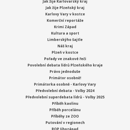
Jak žije Karlovarský kraj
Jak žije Plzeňský kraj
Karlovy Vary v kostce
Komerční reportáže
Krimi Západ
Kultura a sport
Limberskýho šajtle
Náš kraj
Plzeň v kostce
Pořady ve znakové řeči
Povolební debata lídrů Plzeňského kraje
Právo jednoduše
Primátor osobně!
Primátorka osobně - Karlovy Vary
Předvolební debata - Volby 2024
Předvolební superdebata lídrů - Volby 2025
Příběh kaolinu
Příběh porcelánu
Příběhy ze ZOO
Putování v regionech
ROP Jihozápad