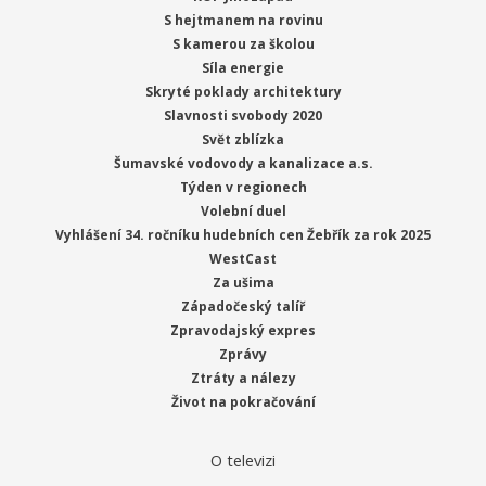
S hejtmanem na rovinu
S kamerou za školou
Síla energie
Skryté poklady architektury
Slavnosti svobody 2020
Svět zblízka
Šumavské vodovody a kanalizace a.s.
Týden v regionech
Volební duel
Vyhlášení 34. ročníku hudebních cen Žebřík za rok 2025
WestCast
Za ušima
Západočeský talíř
Zpravodajský expres
Zprávy
Ztráty a nálezy
Život na pokračování
O televizi