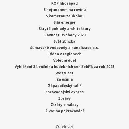
ROP Jihozápad
S hejtmanem na rovinu
S kamerou za školou
Síla energie
Skryté poklady architektury
Slavnosti svobody 2020
Svět zblízka
Šumavské vodovody a kanalizace a.s.
Týden v regionech
Volební duel
Vyhlášení 34. ročníku hudebních cen Žebřík za rok 2025
WestCast
Za ušima
Západočeský talíř
Zpravodajský expres
Zprávy
Ztráty a nálezy
Život na pokračování
O televizi