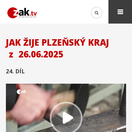
JAK ŽIJE PLZEŇSKÝ KRAJ
z
26.06.2025
24. DÍL