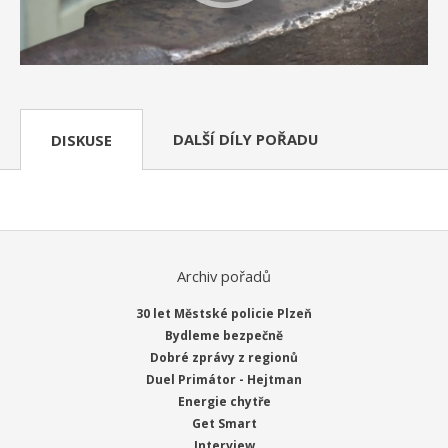
DALŠÍ DÍLY POŘADU
DISKUSE
Archiv pořadů
30 let Městské policie Plzeň
Bydleme bezpečně
Dobré zprávy z regionů
Duel Primátor - Hejtman
Energie chytře
Get Smart
Interview