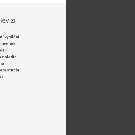
levizi
ní vysílání
 novinek
vizi
s naladit
ma
jem studia
kt