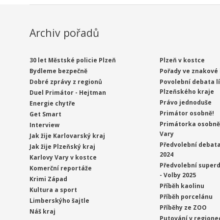
Archiv pořadů
30 let Městské policie Plzeň
Plzeň v kostce
Bydleme bezpečně
Pořady ve znakové 
Dobré zprávy z regionů
Povolební debata l
Plzeňského kraje
Duel Primátor - Hejtman
Právo jednoduše
Energie chytře
Primátor osobně!
Get Smart
Primátorka osobně 
Interview
Vary
Jak žije Karlovarský kraj
Předvolební debata
Jak žije Plzeňský kraj
2024
Karlovy Vary v kostce
Předvolební superd
Komerční reportáže
- Volby 2025
Krimi Západ
Příběh kaolinu
Kultura a sport
Příběh porcelánu
Limberskýho šajtle
Příběhy ze ZOO
Náš kraj
Putování v regione