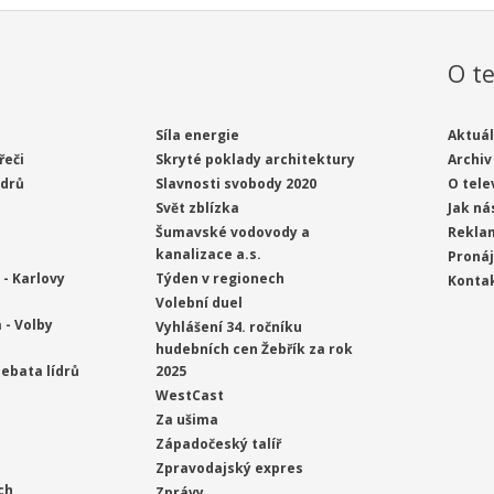
O te
Síla energie
Aktuál
řeči
Skryté poklady architektury
Archiv
ídrů
Slavnosti svobody 2020
O tele
Svět zblízka
Jak ná
Šumavské vodovody a
Rekla
kanalizace a.s.
Proná
- Karlovy
Týden v regionech
Konta
Volební duel
 - Volby
Vyhlášení 34. ročníku
hudebních cen Žebřík za rok
ebata lídrů
2025
WestCast
Za ušima
Západočeský talíř
Zpravodajský expres
ch
Zprávy