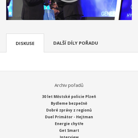
DALŠÍ DÍLY POŘADU
DISKUSE
Archiv pořadů
30 let Městské policie Plzeň
Bydleme bezpečně
Dobré zprávy z regionů
Duel Primátor - Hejtman
Energie chytře
Get Smart
Interview