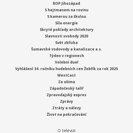
ROP Jihozápad
S hejtmanem na rovinu
S kamerou za školou
Síla energie
Skryté poklady architektury
Slavnosti svobody 2020
Svět zblízka
Šumavské vodovody a kanalizace a.s.
Týden v regionech
Volební duel
Vyhlášení 34. ročníku hudebních cen Žebřík za rok 2025
WestCast
Za ušima
Západočeský talíř
Zpravodajský expres
Zprávy
Ztráty a nálezy
Život na pokračování
O televizi