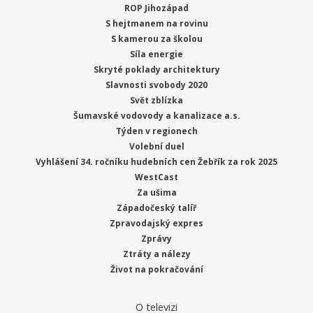
ROP Jihozápad
S hejtmanem na rovinu
S kamerou za školou
Síla energie
Skryté poklady architektury
Slavnosti svobody 2020
Svět zblízka
Šumavské vodovody a kanalizace a.s.
Týden v regionech
Volební duel
Vyhlášení 34. ročníku hudebních cen Žebřík za rok 2025
WestCast
Za ušima
Západočeský talíř
Zpravodajský expres
Zprávy
Ztráty a nálezy
Život na pokračování
O televizi