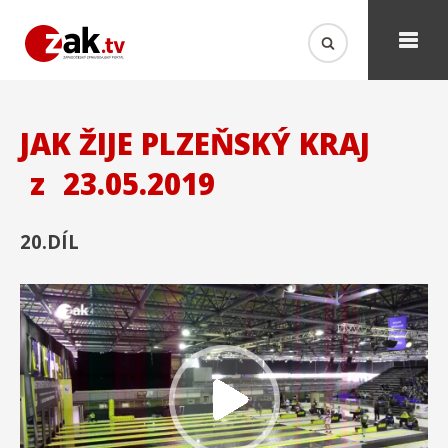
JAK ŽIJE PLZEŇSKÝ KRAJ
z
23.05.2019
20.DÍL