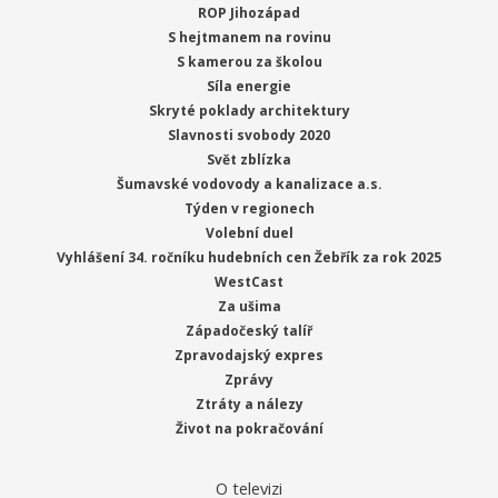
ROP Jihozápad
S hejtmanem na rovinu
S kamerou za školou
Síla energie
Skryté poklady architektury
Slavnosti svobody 2020
Svět zblízka
Šumavské vodovody a kanalizace a.s.
Týden v regionech
Volební duel
Vyhlášení 34. ročníku hudebních cen Žebřík za rok 2025
WestCast
Za ušima
Západočeský talíř
Zpravodajský expres
Zprávy
Ztráty a nálezy
Život na pokračování
O televizi