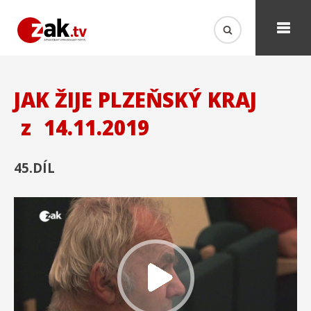
JAK ŽIJE PLZEŇSKÝ KRAJ
z
14.11.2019
45.DÍL