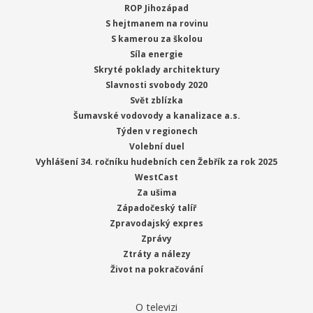
ROP Jihozápad
S hejtmanem na rovinu
S kamerou za školou
Síla energie
Skryté poklady architektury
Slavnosti svobody 2020
Svět zblízka
Šumavské vodovody a kanalizace a.s.
Týden v regionech
Volební duel
Vyhlášení 34. ročníku hudebních cen Žebřík za rok 2025
WestCast
Za ušima
Západočeský talíř
Zpravodajský expres
Zprávy
Ztráty a nálezy
Život na pokračování
O televizi