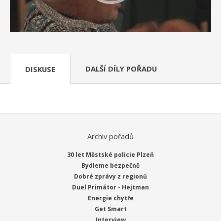
DALŠÍ DÍLY POŘADU
DISKUSE
Archiv pořadů
30 let Městské policie Plzeň
Bydleme bezpečně
Dobré zprávy z regionů
Duel Primátor - Hejtman
Energie chytře
Get Smart
Interview