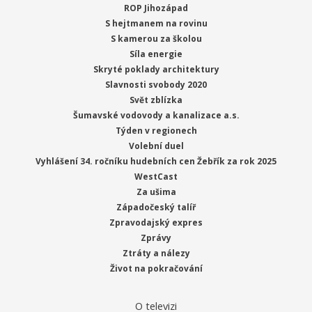
ROP Jihozápad
S hejtmanem na rovinu
S kamerou za školou
Síla energie
Skryté poklady architektury
Slavnosti svobody 2020
Svět zblízka
Šumavské vodovody a kanalizace a.s.
Týden v regionech
Volební duel
Vyhlášení 34. ročníku hudebních cen Žebřík za rok 2025
WestCast
Za ušima
Západočeský talíř
Zpravodajský expres
Zprávy
Ztráty a nálezy
Život na pokračování
O televizi