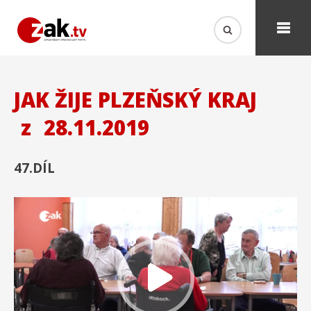
JAK ŽIJE PLZEŇSKÝ KRAJ
z
28.11.2019
47.DÍL