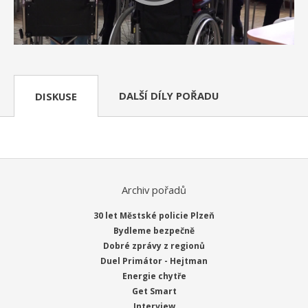
DALŠÍ DÍLY POŘADU
DISKUSE
Archiv pořadů
30 let Městské policie Plzeň
Bydleme bezpečně
Dobré zprávy z regionů
Duel Primátor - Hejtman
Energie chytře
Get Smart
Interview