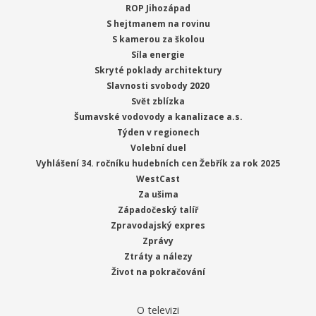
ROP Jihozápad
S hejtmanem na rovinu
S kamerou za školou
Síla energie
Skryté poklady architektury
Slavnosti svobody 2020
Svět zblízka
Šumavské vodovody a kanalizace a.s.
Týden v regionech
Volební duel
Vyhlášení 34. ročníku hudebních cen Žebřík za rok 2025
WestCast
Za ušima
Západočeský talíř
Zpravodajský expres
Zprávy
Ztráty a nálezy
Život na pokračování
O televizi