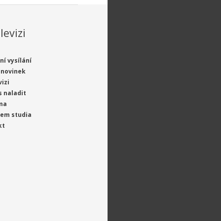
levizi
ní vysílání
 novinek
vizi
s naladit
ma
jem studia
kt