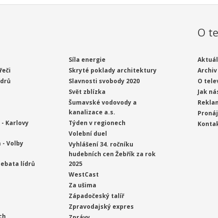
O te
Síla energie
Aktuál
řeči
Skryté poklady architektury
Archiv
ídrů
Slavnosti svobody 2020
O tele
Svět zblízka
Jak ná
Šumavské vodovody a
Rekla
kanalizace a.s.
Proná
- Karlovy
Týden v regionech
Konta
Volební duel
 - Volby
Vyhlášení 34. ročníku
hudebních cen Žebřík za rok
ebata lídrů
2025
WestCast
Za ušima
Západočeský talíř
Zpravodajský expres
ch
Zprávy