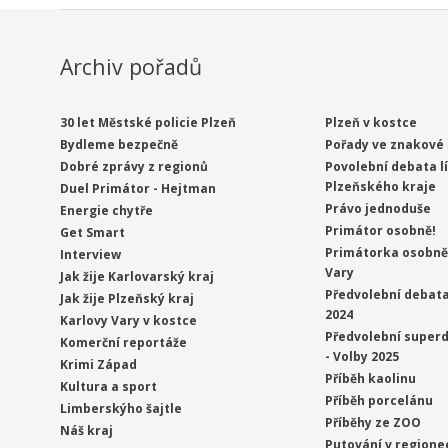
Archiv pořadů
30 let Městské policie Plzeň
Plzeň v kostce
Bydleme bezpečně
Pořady ve znakové 
Dobré zprávy z regionů
Povolební debata l
Plzeňského kraje
Duel Primátor - Hejtman
Právo jednoduše
Energie chytře
Primátor osobně!
Get Smart
Primátorka osobně 
Interview
Vary
Jak žije Karlovarský kraj
Předvolební debata
Jak žije Plzeňský kraj
2024
Karlovy Vary v kostce
Předvolební superd
Komerční reportáže
- Volby 2025
Krimi Západ
Příběh kaolinu
Kultura a sport
Příběh porcelánu
Limberskýho šajtle
Příběhy ze ZOO
Náš kraj
Putování v regione