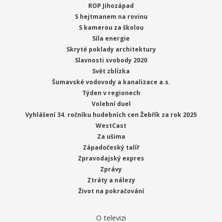
ROP Jihozápad
S hejtmanem na rovinu
S kamerou za školou
Síla energie
Skryté poklady architektury
Slavnosti svobody 2020
Svět zblízka
Šumavské vodovody a kanalizace a.s.
Týden v regionech
Volební duel
Vyhlášení 34. ročníku hudebních cen Žebřík za rok 2025
WestCast
Za ušima
Západočeský talíř
Zpravodajský expres
Zprávy
Ztráty a nálezy
Život na pokračování
O televizi