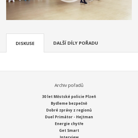
DALŠÍ DÍLY POŘADU
DISKUSE
Archiv pořadů
30 let Městské policie Plzeň
Bydleme bezpečně
Dobré zprávy z regionů
Duel Primátor - Hejtman
Energie chytře
Get Smart
Interview