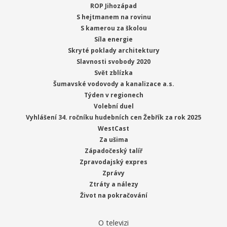
ROP Jihozápad
S hejtmanem na rovinu
S kamerou za školou
Síla energie
Skryté poklady architektury
Slavnosti svobody 2020
Svět zblízka
Šumavské vodovody a kanalizace a.s.
Týden v regionech
Volební duel
Vyhlášení 34. ročníku hudebních cen Žebřík za rok 2025
WestCast
Za ušima
Západočeský talíř
Zpravodajský expres
Zprávy
Ztráty a nálezy
Život na pokračování
O televizi