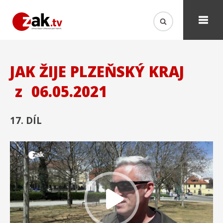
JAK ŽIJE PLZEŇSKÝ KRAJ
z
06.05.2021
17. DÍL