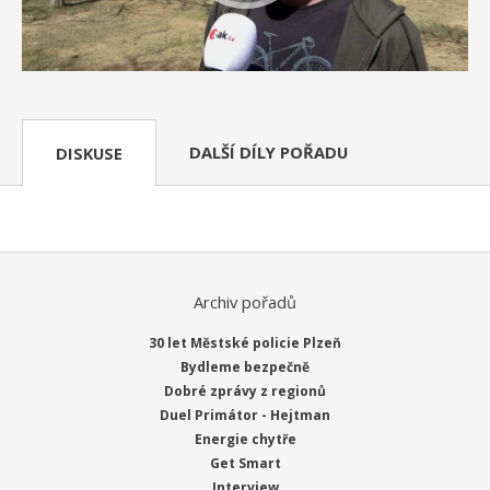
DALŠÍ DÍLY POŘADU
DISKUSE
Archiv pořadů
30 let Městské policie Plzeň
Bydleme bezpečně
Dobré zprávy z regionů
Duel Primátor - Hejtman
Energie chytře
Get Smart
Interview