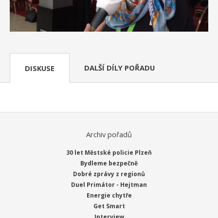
DALŠÍ DÍLY POŘADU
DISKUSE
Archiv pořadů
30 let Městské policie Plzeň
Bydleme bezpečně
Dobré zprávy z regionů
Duel Primátor - Hejtman
Energie chytře
Get Smart
Interview