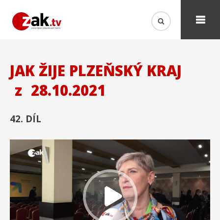
JAK ŽIJE PLZEŇSKÝ KRAJ
z
28.10.2021
42. DÍL