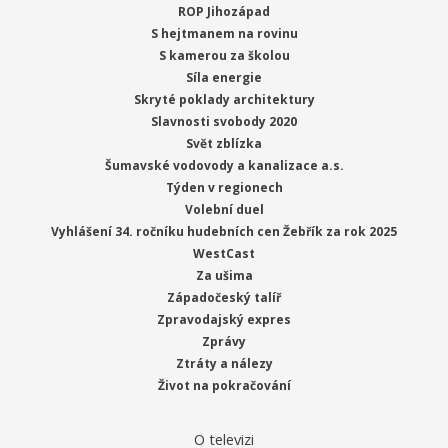
ROP Jihozápad
S hejtmanem na rovinu
S kamerou za školou
Síla energie
Skryté poklady architektury
Slavnosti svobody 2020
Svět zblízka
Šumavské vodovody a kanalizace a.s.
Týden v regionech
Volební duel
Vyhlášení 34. ročníku hudebních cen Žebřík za rok 2025
WestCast
Za ušima
Západočeský talíř
Zpravodajský expres
Zprávy
Ztráty a nálezy
Život na pokračování
O televizi