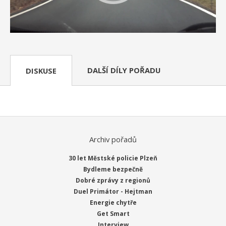
DALŠÍ DÍLY POŘADU
DISKUSE
Archiv pořadů
30 let Městské policie Plzeň
Bydleme bezpečně
Dobré zprávy z regionů
Duel Primátor - Hejtman
Energie chytře
Get Smart
Interview