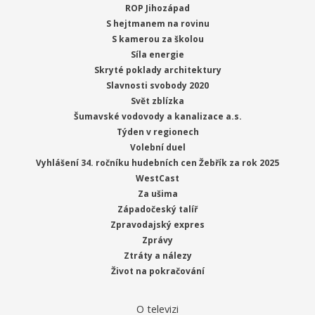
ROP Jihozápad
S hejtmanem na rovinu
S kamerou za školou
Síla energie
Skryté poklady architektury
Slavnosti svobody 2020
Svět zblízka
Šumavské vodovody a kanalizace a.s.
Týden v regionech
Volební duel
Vyhlášení 34. ročníku hudebních cen Žebřík za rok 2025
WestCast
Za ušima
Západočeský talíř
Zpravodajský expres
Zprávy
Ztráty a nálezy
Život na pokračování
O televizi