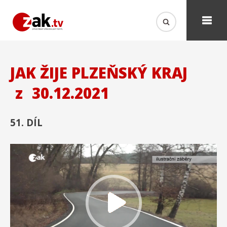
JAK ŽIJE PLZEŇSKÝ KRAJ
z
30.12.2021
51. DÍL