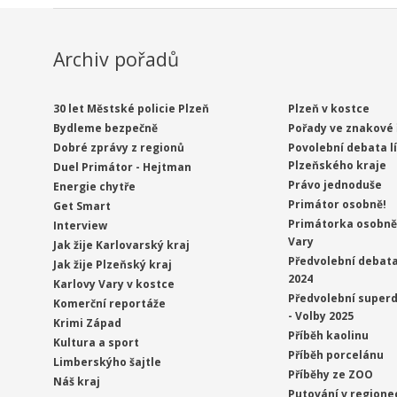
Archiv pořadů
30 let Městské policie Plzeň
Plzeň v kostce
Bydleme bezpečně
Pořady ve znakové 
Dobré zprávy z regionů
Povolební debata l
Plzeňského kraje
Duel Primátor - Hejtman
Právo jednoduše
Energie chytře
Primátor osobně!
Get Smart
Primátorka osobně 
Interview
Vary
Jak žije Karlovarský kraj
Předvolební debata
Jak žije Plzeňský kraj
2024
Karlovy Vary v kostce
Předvolební superd
Komerční reportáže
- Volby 2025
Krimi Západ
Příběh kaolinu
Kultura a sport
Příběh porcelánu
Limberskýho šajtle
Příběhy ze ZOO
Náš kraj
Putování v regione