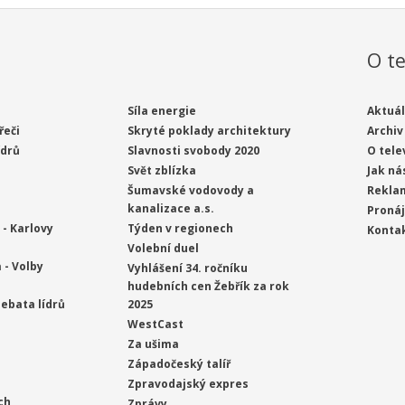
O te
Síla energie
Aktuál
řeči
Skryté poklady architektury
Archiv
ídrů
Slavnosti svobody 2020
O tele
Svět zblízka
Jak ná
Šumavské vodovody a
Rekla
kanalizace a.s.
Proná
- Karlovy
Týden v regionech
Konta
Volební duel
 - Volby
Vyhlášení 34. ročníku
hudebních cen Žebřík za rok
ebata lídrů
2025
WestCast
Za ušima
Západočeský talíř
Zpravodajský expres
ch
Zprávy