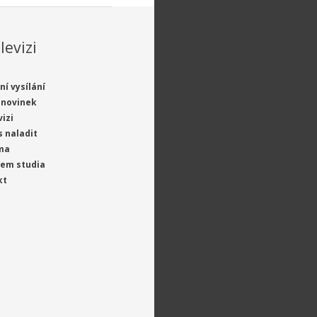
levizi
ní vysílání
 novinek
vizi
s naladit
ma
jem studia
kt