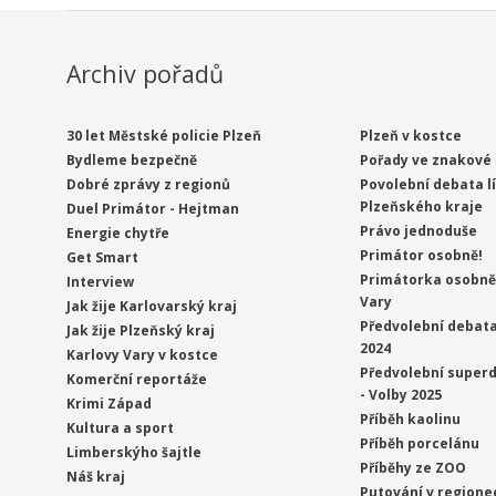
Archiv pořadů
30 let Městské policie Plzeň
Plzeň v kostce
Bydleme bezpečně
Pořady ve znakové 
Dobré zprávy z regionů
Povolební debata l
Plzeňského kraje
Duel Primátor - Hejtman
Právo jednoduše
Energie chytře
Primátor osobně!
Get Smart
Primátorka osobně 
Interview
Vary
Jak žije Karlovarský kraj
Předvolební debata
Jak žije Plzeňský kraj
2024
Karlovy Vary v kostce
Předvolební superd
Komerční reportáže
- Volby 2025
Krimi Západ
Příběh kaolinu
Kultura a sport
Příběh porcelánu
Limberskýho šajtle
Příběhy ze ZOO
Náš kraj
Putování v regione