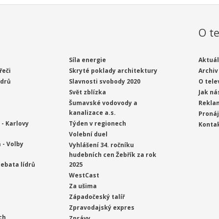
O te
Síla energie
Aktuál
řeči
Skryté poklady architektury
Archiv
ídrů
Slavnosti svobody 2020
O tele
Svět zblízka
Jak ná
Šumavské vodovody a
Rekla
kanalizace a.s.
Proná
- Karlovy
Týden v regionech
Konta
Volební duel
 - Volby
Vyhlášení 34. ročníku
hudebních cen Žebřík za rok
ebata lídrů
2025
WestCast
Za ušima
Západočeský talíř
Zpravodajský expres
ch
Zprávy