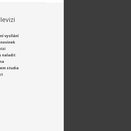
levizi
ní vysílání
 novinek
vizi
s naladit
ma
jem studia
kt