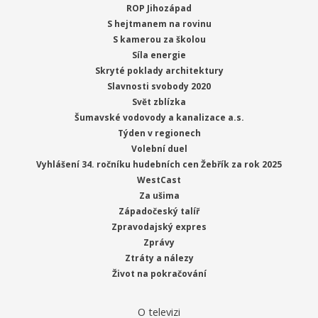
ROP Jihozápad
S hejtmanem na rovinu
S kamerou za školou
Síla energie
Skryté poklady architektury
Slavnosti svobody 2020
Svět zblízka
Šumavské vodovody a kanalizace a.s.
Týden v regionech
Volební duel
Vyhlášení 34. ročníku hudebních cen Žebřík za rok 2025
WestCast
Za ušima
Západočeský talíř
Zpravodajský expres
Zprávy
Ztráty a nálezy
Život na pokračování
O televizi