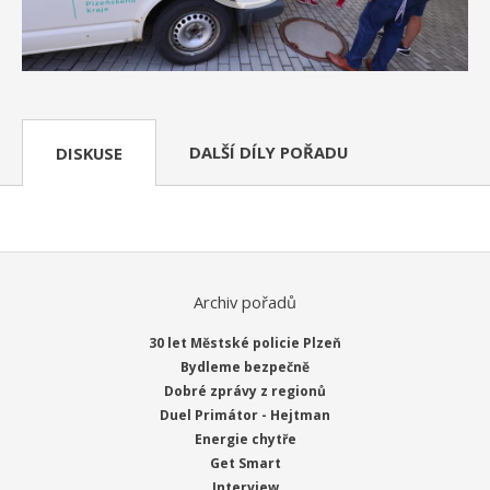
DALŠÍ DÍLY POŘADU
DISKUSE
Archiv pořadů
30 let Městské policie Plzeň
Bydleme bezpečně
Dobré zprávy z regionů
Duel Primátor - Hejtman
Energie chytře
Get Smart
Interview