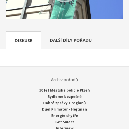
DALŠÍ DÍLY POŘADU
DISKUSE
Archiv pořadů
30 let Městské policie Plzeň
Bydleme bezpečně
Dobré zprávy z regionů
Duel Primátor - Hejtman
Energie chytře
Get Smart
Interview