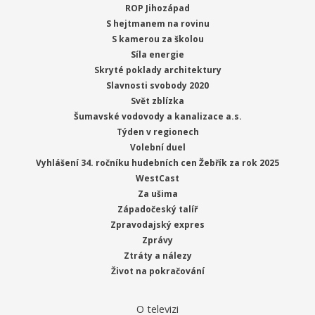
ROP Jihozápad
S hejtmanem na rovinu
S kamerou za školou
Síla energie
Skryté poklady architektury
Slavnosti svobody 2020
Svět zblízka
Šumavské vodovody a kanalizace a.s.
Týden v regionech
Volební duel
Vyhlášení 34. ročníku hudebních cen Žebřík za rok 2025
WestCast
Za ušima
Západočeský talíř
Zpravodajský expres
Zprávy
Ztráty a nálezy
Život na pokračování
O televizi