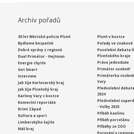
Archiv pořadů
30 let Městské policie Plzeň
Plzeň v kostce
Bydleme bezpečně
Pořady ve znakové 
Dobré zprávy z regionů
Povolební debata l
Plzeňského kraje
Duel Primátor - Hejtman
Právo jednoduše
Energie chytře
Primátor osobně!
Get Smart
Primátorka osobně 
Interview
Vary
Jak žije Karlovarský kraj
Předvolební debata
Jak žije Plzeňský kraj
2024
Karlovy Vary v kostce
Předvolební superd
Komerční reportáže
- Volby 2025
Krimi Západ
Příběh kaolinu
Kultura a sport
Příběh porcelánu
Limberskýho šajtle
Příběhy ze ZOO
Náš kraj
Putování v regione