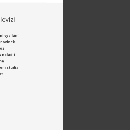
levizi
ní vysílání
 novinek
vizi
s naladit
ma
jem studia
kt