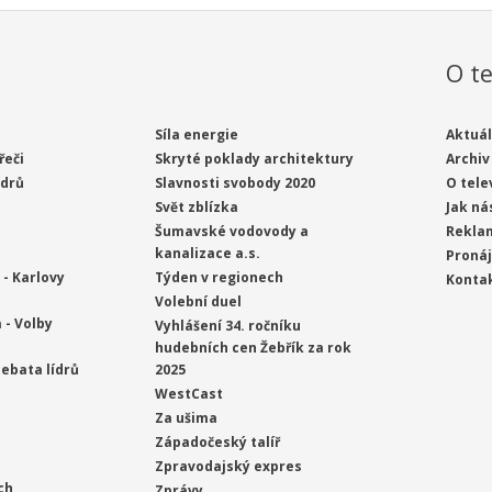
O te
Síla energie
Aktuál
řeči
Skryté poklady architektury
Archiv
ídrů
Slavnosti svobody 2020
O tele
Svět zblízka
Jak ná
Šumavské vodovody a
Rekla
kanalizace a.s.
Proná
- Karlovy
Týden v regionech
Konta
Volební duel
 - Volby
Vyhlášení 34. ročníku
hudebních cen Žebřík za rok
ebata lídrů
2025
WestCast
Za ušima
Západočeský talíř
Zpravodajský expres
ch
Zprávy