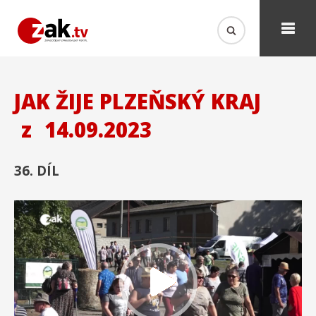
JAK ŽIJE PLZEŇSKÝ KRAJ
z
14.09.2023
36. DÍL