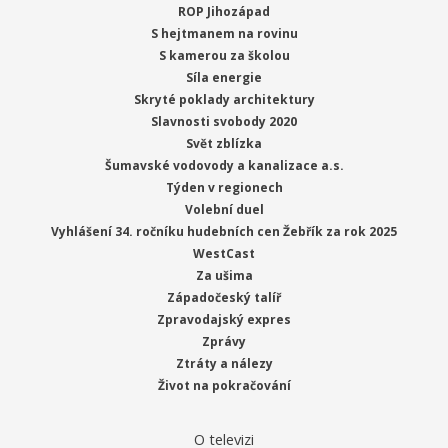
ROP Jihozápad
S hejtmanem na rovinu
S kamerou za školou
Síla energie
Skryté poklady architektury
Slavnosti svobody 2020
Svět zblízka
Šumavské vodovody a kanalizace a.s.
Týden v regionech
Volební duel
Vyhlášení 34. ročníku hudebních cen Žebřík za rok 2025
WestCast
Za ušima
Západočeský talíř
Zpravodajský expres
Zprávy
Ztráty a nálezy
Život na pokračování
O televizi