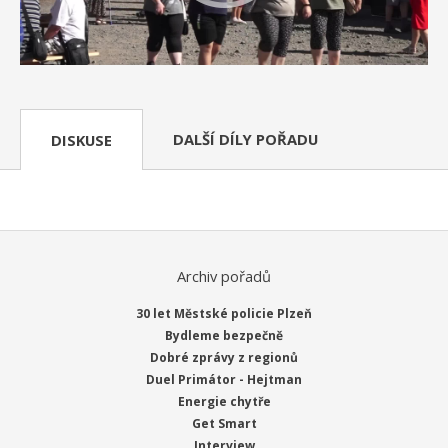
DALŠÍ DÍLY POŘADU
DISKUSE
Archiv pořadů
30 let Městské policie Plzeň
Bydleme bezpečně
Dobré zprávy z regionů
Duel Primátor - Hejtman
Energie chytře
Get Smart
Interview