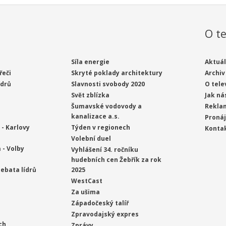
O te
Síla energie
Aktuál
řeči
Skryté poklady architektury
Archiv
ídrů
Slavnosti svobody 2020
O tele
Svět zblízka
Jak ná
Šumavské vodovody a
Rekla
kanalizace a.s.
Proná
- Karlovy
Týden v regionech
Konta
Volební duel
 - Volby
Vyhlášení 34. ročníku
hudebních cen Žebřík za rok
ebata lídrů
2025
WestCast
Za ušima
Západočeský talíř
Zpravodajský expres
ch
Zprávy