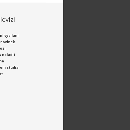
levizi
ní vysílání
 novinek
vizi
s naladit
ma
jem studia
kt