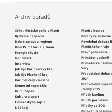
Archiv pořadů
30 let Městské policie Plzeň
Plzeň v kostce
Bydleme bezpečně
Pořady ve znakové 
Dobré zprávy z regionů
Povolební debata l
Plzeňského kraje
Duel Primátor - Hejtman
Právo jednoduše
Energie chytře
Primátor osobně!
Get Smart
Primátorka osobně 
Interview
Vary
Jak žije Karlovarský kraj
Předvolební debata
Jak žije Plzeňský kraj
2024
Karlovy Vary v kostce
Předvolební superd
Komerční reportáže
- Volby 2025
Krimi Západ
Příběh kaolinu
Kultura a sport
Příběh porcelánu
Limberskýho šajtle
Příběhy ze ZOO
Náš kraj
Putování v regione