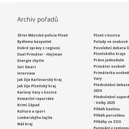
Archiv pořadů
30 let Městské policie Plzeň
Plzeň v kostce
Bydleme bezpečně
Pořady ve znakové 
Dobré zprávy z regionů
Povolební debata l
Plzeňského kraje
Duel Primátor - Hejtman
Právo jednoduše
Energie chytře
Primátor osobně!
Get Smart
Primátorka osobně 
Interview
Vary
Jak žije Karlovarský kraj
Předvolební debata
Jak žije Plzeňský kraj
2024
Karlovy Vary v kostce
Předvolební superd
Komerční reportáže
- Volby 2025
Krimi Západ
Příběh kaolinu
Kultura a sport
Příběh porcelánu
Limberskýho šajtle
Příběhy ze ZOO
Náš kraj
Putování v regione