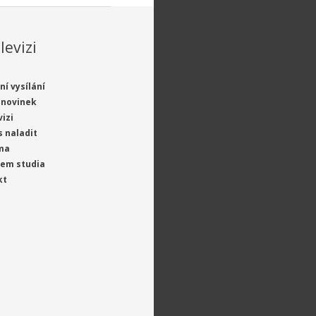
levizi
ní vysílání
 novinek
vizi
s naladit
ma
jem studia
kt