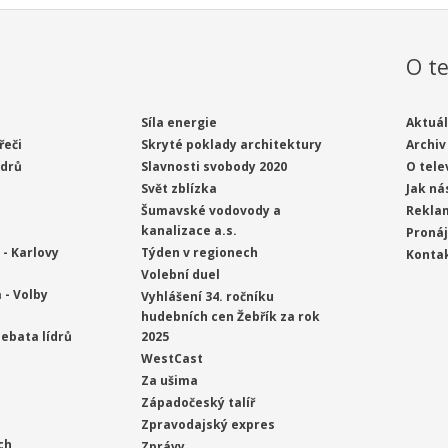
O te
Síla energie
Aktuál
řeči
Skryté poklady architektury
Archiv
ídrů
Slavnosti svobody 2020
O tele
Svět zblízka
Jak ná
Šumavské vodovody a
Rekla
kanalizace a.s.
Proná
- Karlovy
Týden v regionech
Konta
Volební duel
 - Volby
Vyhlášení 34. ročníku
hudebních cen Žebřík za rok
ebata lídrů
2025
WestCast
Za ušima
Západočeský talíř
Zpravodajský expres
ch
Zprávy