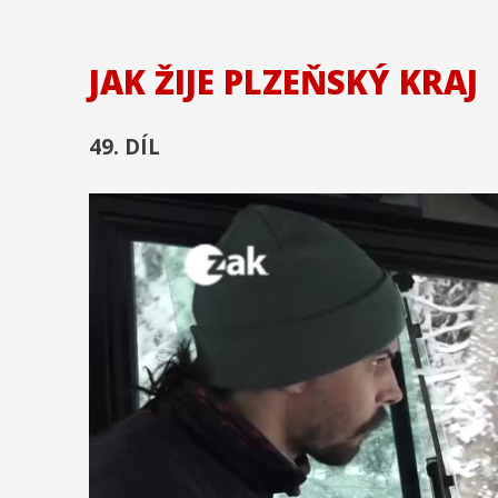
JAK ŽIJE PLZEŇSKÝ KRAJ
49. DÍL