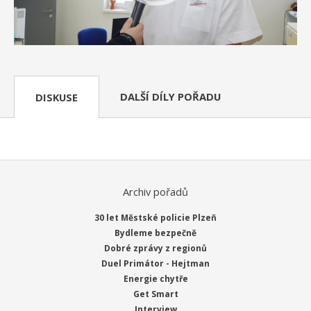
DALŠÍ DÍLY POŘADU
DISKUSE
Archiv pořadů
30 let Městské policie Plzeň
Bydleme bezpečně
Dobré zprávy z regionů
Duel Primátor - Hejtman
Energie chytře
Get Smart
Interview