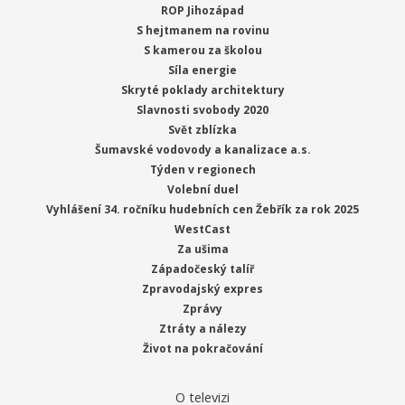
ROP Jihozápad
S hejtmanem na rovinu
S kamerou za školou
Síla energie
Skryté poklady architektury
Slavnosti svobody 2020
Svět zblízka
Šumavské vodovody a kanalizace a.s.
Týden v regionech
Volební duel
Vyhlášení 34. ročníku hudebních cen Žebřík za rok 2025
WestCast
Za ušima
Západočeský talíř
Zpravodajský expres
Zprávy
Ztráty a nálezy
Život na pokračování
O televizi