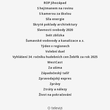
ROP Jihozápad
S hejtmanem na rovinu
S kamerou za školou
Síla energie
Skryté poklady architektury
Slavnosti svobody 2020
Svět zblízka
Šumavské vodovody a kanalizace a.s.
Týden v regionech
Volební duel
Vyhlášení 34. ročníku hudebních cen Žebřík za rok 2025
WestCast
Za ušima
Západočeský talíř
Zpravodajský expres
Zprávy
Ztráty a nálezy
Život na pokračování
O televizi