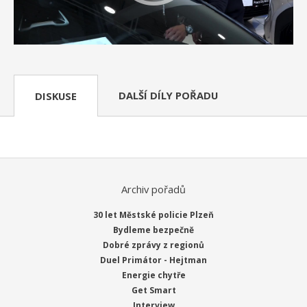
DALŠÍ DÍLY POŘADU
DISKUSE
Archiv pořadů
30 let Městské policie Plzeň
Bydleme bezpečně
Dobré zprávy z regionů
Duel Primátor - Hejtman
Energie chytře
Get Smart
Interview