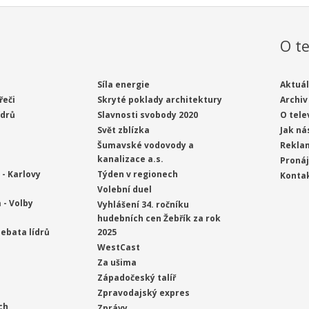
O te
Síla energie
Aktuál
řeči
Skryté poklady architektury
Archiv
ídrů
Slavnosti svobody 2020
O tele
Svět zblízka
Jak ná
Šumavské vodovody a
Rekla
kanalizace a.s.
Proná
- Karlovy
Týden v regionech
Konta
Volební duel
 - Volby
Vyhlášení 34. ročníku
hudebních cen Žebřík za rok
ebata lídrů
2025
WestCast
Za ušima
Západočeský talíř
Zpravodajský expres
ch
Zprávy