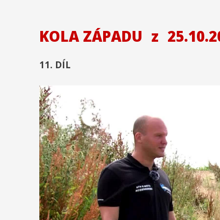
KOLA ZÁPADU
z
25.10.2
11. DÍL