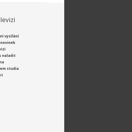
levizi
ní vysílání
 novinek
vizi
s naladit
ma
jem studia
kt