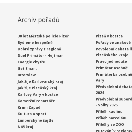
Archiv pořadů
30 let Městské policie Plzeň
Plzeň v kostce
Bydleme bezpečně
Pořady ve znakové 
Dobré zprávy z regionů
Povolební debata l
Plzeňského kraje
Duel Primátor - Hejtman
Právo jednoduše
Energie chytře
Primátor osobně!
Get Smart
Primátorka osobně 
Interview
Vary
Jak žije Karlovarský kraj
Předvolební debata
Jak žije Plzeňský kraj
2024
Karlovy Vary v kostce
Předvolební superd
Komerční reportáže
- Volby 2025
Krimi Západ
Příběh kaolinu
Kultura a sport
Příběh porcelánu
Limberskýho šajtle
Příběhy ze ZOO
Náš kraj
Putování v regione