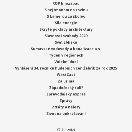
ROP Jihozápad
S hejtmanem na rovinu
S kamerou za školou
Síla energie
Skryté poklady architektury
Slavnosti svobody 2020
Svět zblízka
Šumavské vodovody a kanalizace a.s.
Týden v regionech
Volební duel
Vyhlášení 34. ročníku hudebních cen Žebřík za rok 2025
WestCast
Za ušima
Západočeský talíř
Zpravodajský expres
Zprávy
Ztráty a nálezy
Život na pokračování
O televizi