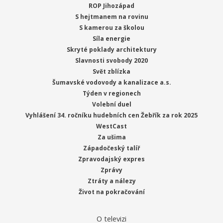
ROP Jihozápad
S hejtmanem na rovinu
S kamerou za školou
Síla energie
Skryté poklady architektury
Slavnosti svobody 2020
Svět zblízka
Šumavské vodovody a kanalizace a.s.
Týden v regionech
Volební duel
Vyhlášení 34. ročníku hudebních cen Žebřík za rok 2025
WestCast
Za ušima
Západočeský talíř
Zpravodajský expres
Zprávy
Ztráty a nálezy
Život na pokračování
O televizi