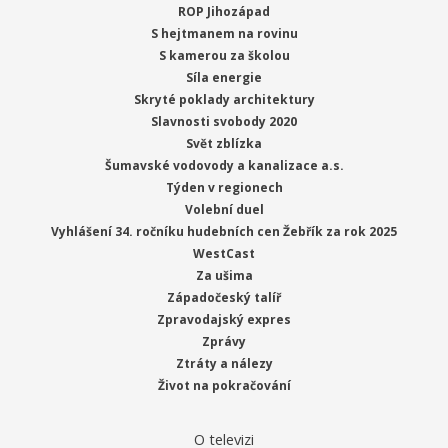
ROP Jihozápad
S hejtmanem na rovinu
S kamerou za školou
Síla energie
Skryté poklady architektury
Slavnosti svobody 2020
Svět zblízka
Šumavské vodovody a kanalizace a.s.
Týden v regionech
Volební duel
Vyhlášení 34. ročníku hudebních cen Žebřík za rok 2025
WestCast
Za ušima
Západočeský talíř
Zpravodajský expres
Zprávy
Ztráty a nálezy
Život na pokračování
O televizi