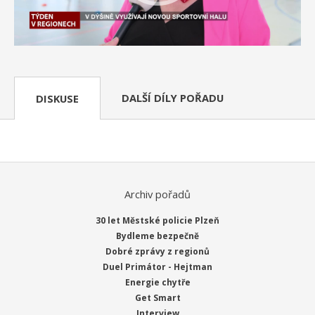
DALŠÍ DÍLY POŘADU
DISKUSE
Archiv pořadů
30 let Městské policie Plzeň
Bydleme bezpečně
Dobré zprávy z regionů
Duel Primátor - Hejtman
Energie chytře
Get Smart
Interview