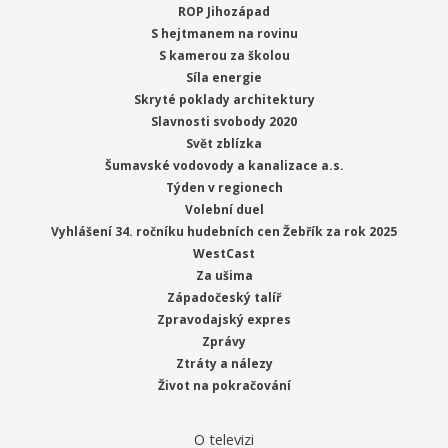
ROP Jihozápad
S hejtmanem na rovinu
S kamerou za školou
Síla energie
Skryté poklady architektury
Slavnosti svobody 2020
Svět zblízka
Šumavské vodovody a kanalizace a.s.
Týden v regionech
Volební duel
Vyhlášení 34. ročníku hudebních cen Žebřík za rok 2025
WestCast
Za ušima
Západočeský talíř
Zpravodajský expres
Zprávy
Ztráty a nálezy
Život na pokračování
O televizi