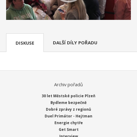
DALŠÍ DÍLY POŘADU
DISKUSE
Archiv pořadů
30 let Městské policie Plzeň
Bydleme bezpečně
Dobré zprávy z regionů
Duel Primátor - Hejtman
Energie chytře
Get Smart
Interview