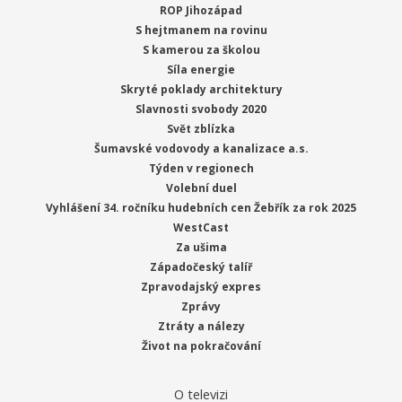
ROP Jihozápad
S hejtmanem na rovinu
S kamerou za školou
Síla energie
Skryté poklady architektury
Slavnosti svobody 2020
Svět zblízka
Šumavské vodovody a kanalizace a.s.
Týden v regionech
Volební duel
Vyhlášení 34. ročníku hudebních cen Žebřík za rok 2025
WestCast
Za ušima
Západočeský talíř
Zpravodajský expres
Zprávy
Ztráty a nálezy
Život na pokračování
O televizi