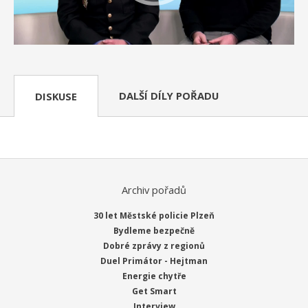
DALŠÍ DÍLY POŘADU
DISKUSE
Archiv pořadů
30 let Městské policie Plzeň
Bydleme bezpečně
Dobré zprávy z regionů
Duel Primátor - Hejtman
Energie chytře
Get Smart
Interview