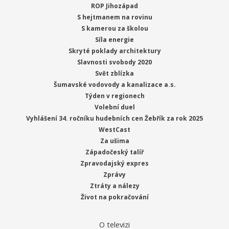
ROP Jihozápad
S hejtmanem na rovinu
S kamerou za školou
Síla energie
Skryté poklady architektury
Slavnosti svobody 2020
Svět zblízka
Šumavské vodovody a kanalizace a.s.
Týden v regionech
Volební duel
Vyhlášení 34. ročníku hudebních cen Žebřík za rok 2025
WestCast
Za ušima
Západočeský talíř
Zpravodajský expres
Zprávy
Ztráty a nálezy
Život na pokračování
O televizi